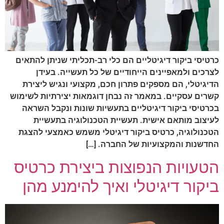
רטיסי ביקור דיגיטליים הם כלי רב-תכליתי שניתן להתאים
צרכים ולמאפיינים הייחודיים של כל תעשייה. בעידן
דיגיטלי, הם מספקים פתרון חכם, מקצועי ונגיש ליצירת
שרים עסקיים. במאמר זה נבחן דוגמאות יצירתיות לשימוש
כרטיסי ביקור דיגיטליים בתעשיות שונות ונקבל השראה
עיצוב מותאם אישית. תעשיית הטכנולוגיה בתעשיית
טכנולוגיה, כרטיס ביקור דיגיטלי משמש כאמצעי להצגת
חדשנות והמקצועיות של החברה. […]
טעויות הנפוצות ביצירת כרטיס
יקור דיגיטלי ואיך להימנע מהן