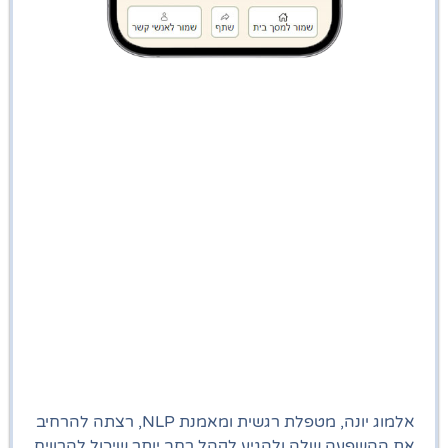
אלמוג יונה, מטפלת רגשית ומאמנת NLP, רצתה להרחיב
את ההשפעה שלה ולהגיע לקהל רחב יותר שיכול להרוויח